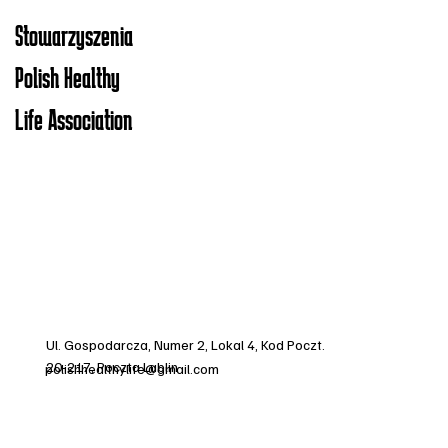
Stowarzyszenia
Polish Healthy
Life Association
Ul. Gospodarcza, Numer 2, Lokal 4, Kod Poczt.
20-217, Poczta Lublin
polishhealthylife@gmail.com